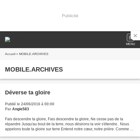
Publicité
MENU
Accueil
» MOBILE.ARCHIVES
MOBILE.ARCHIVES
Déverse ta gloire
Publié le 24/06/2016 à 00:00
Par
Angie583
Fais descendre ta gloire, Fais descendre ta gloire, Ne cesse pas de la
répandre Jusqu'au bout de la terre, nous désirons la voir s'étendre.. Nous
appelons toute ta gloire sur terre Entend notre cœur, notre prière. Comme au
temps du roi David, Sur ta maison,...