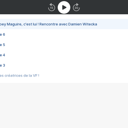
bey Maguire, c'est lui ! Rencontre avec Damien Witecka
e 6
e 5
e 4
e 3
s créatrices de la VF !
e 2
e 1
e Mektoub My Love arrive enfin ! Rencontre avec Shaïn Boumedine et Sal
i : après Toni en famille
elle réalise le bouleversant Dites lui que je l'aime