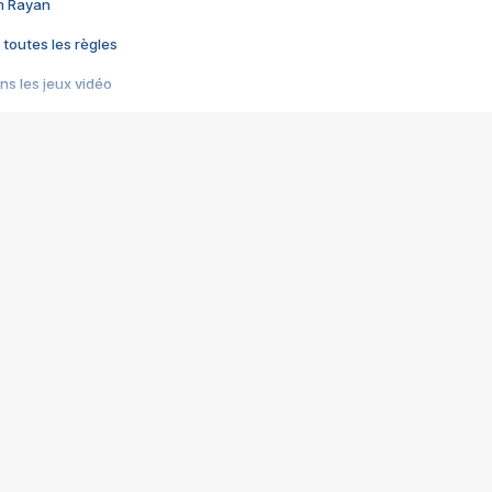
im Rayan
 toutes les règles
s les jeux vidéo
us choquant de Rockstar ? - Le scandale BULLY
e plus moche de Steam
du RÊVE tourne au CAUCHEMAR
pendant 8 heures
it… à tort
umiliés par un jeu vidéo
ire - Final Fantasy 8
ti un empire - Age of Empires
story DOFUS
tard, il crée l'un des pires jeux de tous les temps, MindsEye.